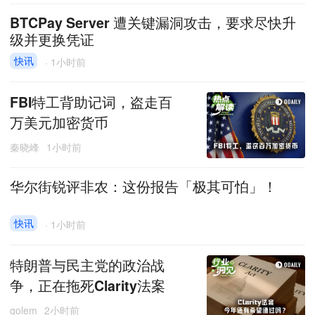
BTCPay Server 遭关键漏洞攻击，要求尽快升
级并更换凭证
快讯
·
1小时前
FBI特工背助记词，盗走百
万美元加密货币
秦晓峰
1小时前
华尔街锐评非农：这份报告「极其可怕」！
快讯
·
1小时前
特朗普与民主党的政治战
争，正在拖死Clarity法案
golem
2小时前