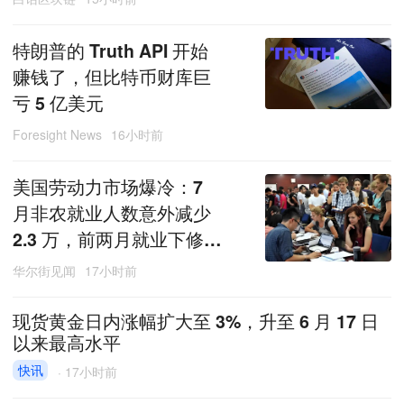
特朗普的 Truth API 开始
赚钱了，但比特币财库巨
亏 5 亿美元
Foresight News
16小时前
美国劳动力市场爆冷：7
月非农就业人数意外减少
2.3 万，前两月就业下修 1
0.3 万人
华尔街见闻
17小时前
现货黄金日内涨幅扩大至 3%，升至 6 月 17 日
以来最高水平
快讯
·
17小时前