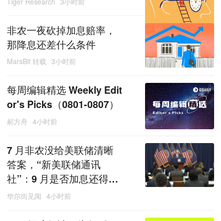
Tiger Research
3小时前
非农一夜砍掉加息赔率，
那降息还差什么条件
MarsBit 转载
3小时前
每周编辑精选 Weekly Edit
or's Picks（0801-0807）
郝方舟
4小时前
7 月非农没给美联储清晰
答案，“新美联储通讯
社”：9 月是否加息还得看
通胀
华尔街见闻
4小时前